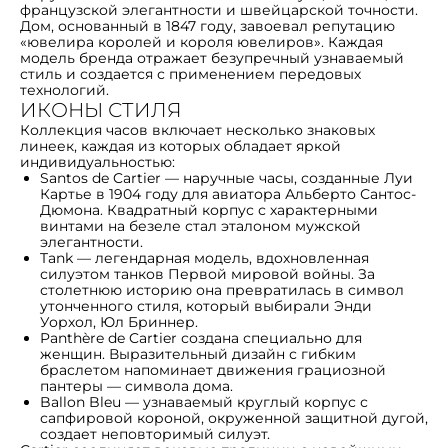
французской элегантности и швейцарской точности.
Дом, основанный в 1847 году, завоевал репутацию
«ювелира королей и короля ювелиров». Каждая
модель бренда отражает безупречный узнаваемый
стиль и создается с применением передовых
технологий.
ИКОНЫ СТИЛЯ
Коллекция часов включает несколько знаковых
линеек, каждая из которых обладает яркой
индивидуальностью:
Santos de Cartier — наручные часы, созданные Луи
Картье в 1904 году для авиатора Альберто Сантос-
Дюмона. Квадратный корпус с характерными
винтами на безеле стал эталоном мужской
элегантности.
Tank — легендарная модель, вдохновленная
силуэтом танков Первой мировой войны. За
столетнюю историю она превратилась в символ
утонченного стиля, который выбирали Энди
Уорхол, Юл Бриннер.
Panthère de Cartier создана специально для
женщин. Выразительный дизайн с гибким
браслетом напоминает движения грациозной
пантеры — символа дома.
Ballon Bleu — узнаваемый круглый корпус с
сапфировой короной, окруженной защитной дугой,
создает неповторимый силуэт.