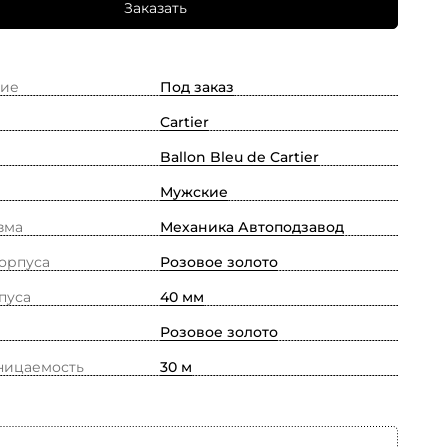
Заказать
ие
Под заказ
Cartier
Ballon Bleu de Cartier
Мужские
зма
Механика Автоподзавод
орпуса
Розовое золото
пуса
40 мм
Розовое золото
ницаемость
30 м