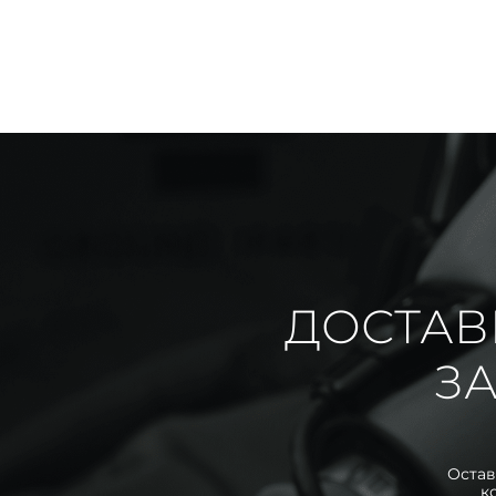
ДОСТАВ
ЗА
Остав
к