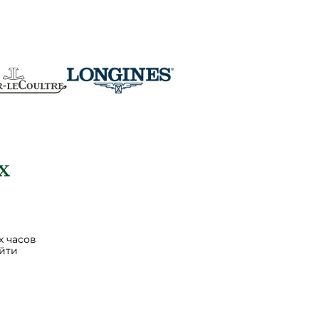
 часов
йти