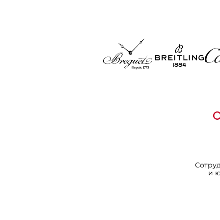
Сотру
и 