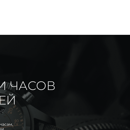
И ЧАСОВ
ИЕЙ
часам,
ки