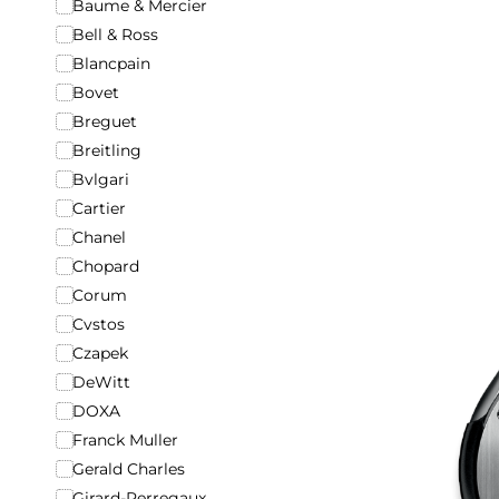
Baume & Mercier
Bell & Ross
Blancpain
Bovet
Breguet
Breitling
Bvlgari
Cartier
Chanel
Chopard
Corum
Cvstos
Czapek
DeWitt
DOXA
Franck Muller
Gerald Charles
Girard-Perregaux