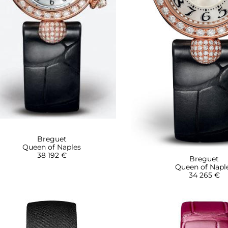
Breguet
Queen of Naples
38 192 €
Breguet
Queen of Napl
34 265 €