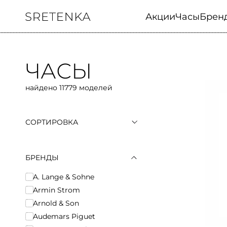
Акции
Часы
Брен
ЧАСЫ
найдено 11779 моделей
СОРТИРОВКА
По популярности
По возрастанию цены
По убыванию цены
БРЕНДЫ
A. Lange & Sohne
Armin Strom
Arnold & Son
Audemars Piguet