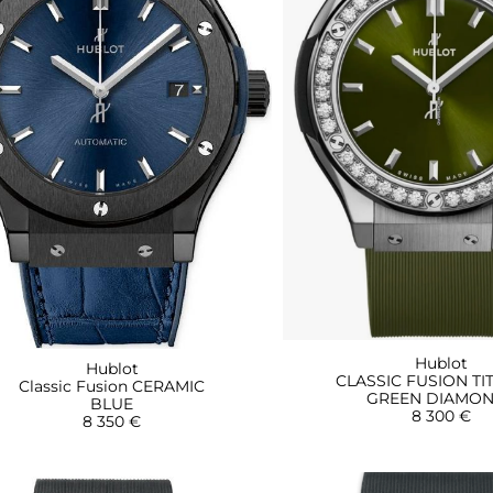
Hublot
Hublot
CLASSIC FUSION TI
Classic Fusion CERAMIC
GREEN DIAMO
BLUE
8 300 €
8 350 €