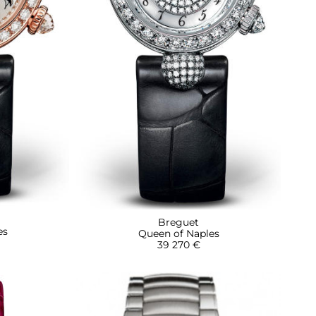
Breguet
es
Queen of Naples
39 270 €