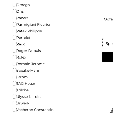
Omega
Oris
Panerai
Оста
Parmigiani Fleurier
Patek Philippe
Perrelet
Бре
Rado
Roger Dubuis
Rolex
Romain Jerome
Speake-Marin
Strom
TAG Heuer
Trilobe
Ulysse Nardin
Urwerk
Vacheron Constantin