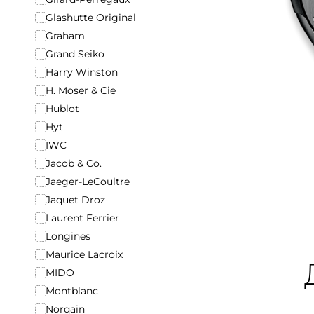
Glashutte Original
Graham
Grand Seiko
Harry Winston
H. Moser & Cie
Hublot
Hyt
IWC
Jacob & Co.
Jaeger-LeCoultre
Jaquet Droz
Laurent Ferrier
Longines
Maurice Lacroix
MIDO
Montblanc
Norqain