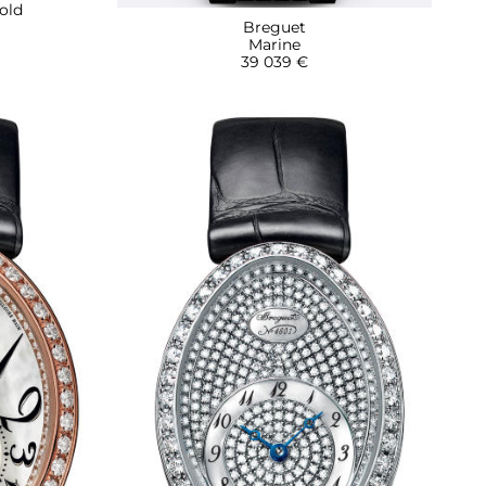
Gold
Breguet
Marine
39 039 €