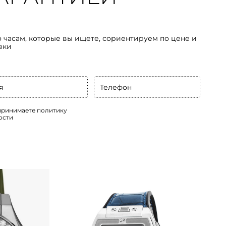
о часам, которые вы ищете, сориентируем по цене и
вки
я
Телефон
 принимаете
политику
ости