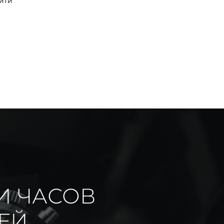
йти
И ЧАСОВ
ИЕЙ