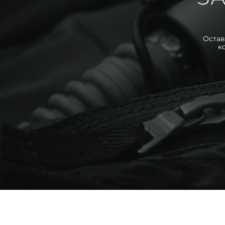
Остав
к