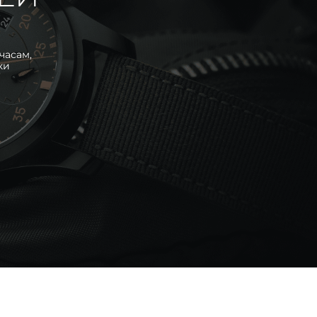
часам,
ки