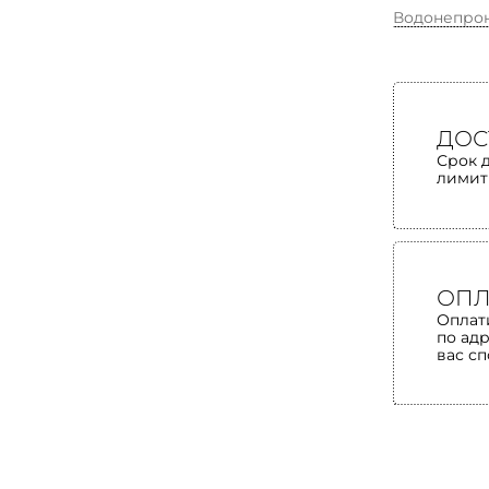
Водонепро
ДОС
Срок 
лимит
ОПЛ
Оплат
по ад
вас с