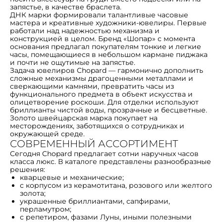
запястье, в качестве браслета.
ДНК марки формировали талантливые часовые
мастера и креативные художники-ювелиры. Первые
работали над надежностью механизма и
конструкцией в целом. Бренд «Шопар» с момента
основания предлагал покупателям тонкие и легкие
часы, помещающиеся в небольшом кармане пиджака
и почти не ощутимые на запястье.
Задача ювелиров Chopard — гармонично дополнить
сложные механизмы драгоценными металлами и
сверкающими камнями, превратить часы из
функционального предмета в объект искусства и
олицетворение роскоши. Для отделки используют
бриллианты чистой воды, прозрачные и бесцветные.
Золото швейцарская марка покупает на
месторождениях, заботящихся о сотрудниках и
окружающей среде.
СОВРЕМЕННЫЙ АССОРТИМЕНТ
Сегодня Chopard предлагает сотни наручных часов
класса люкс. В каталоге представлены разнообразные
решения:
кварцевые и механические;
с корпусом из керамотитана, розового или желтого
золота;
украшенные бриллиантами, сапфирами,
перламутром;
с репетиром, фазами Луны, иными полезными