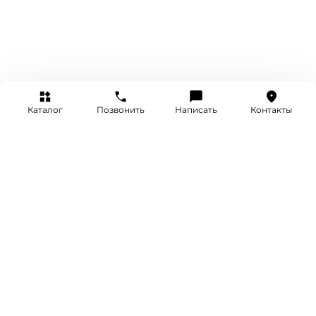
Каталог
Позвонить
Написать
Контакты
+7 (495) 514-25-25
INFO@SRETENKA.WATCH