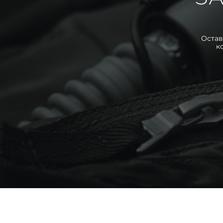
Остав
к