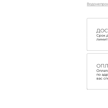
Водонепро
ДОС
Срок 
лимит
ОПЛ
Оплат
по ад
вас с