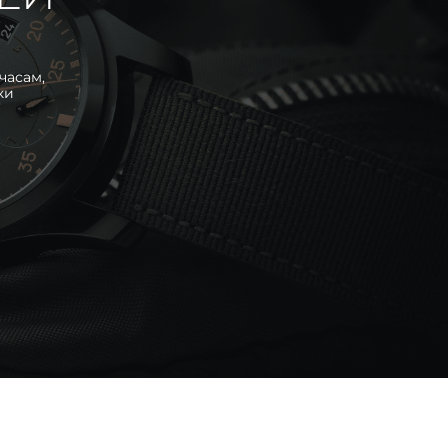
часам,
ки