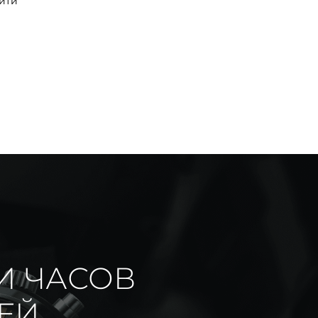
йти
И ЧАСОВ
ИЕЙ