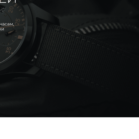
часам,
ки