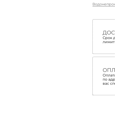
Водонепро
ДОС
Срок 
лимит
ОПЛ
Оплат
по ад
вас с