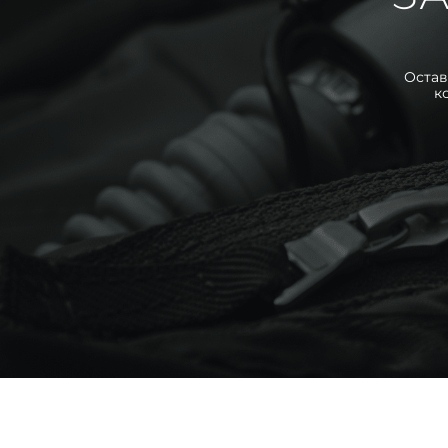
Остав
к