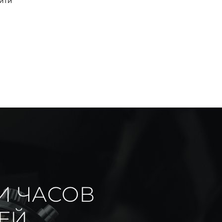
йти
И ЧАСОВ
ИЕЙ