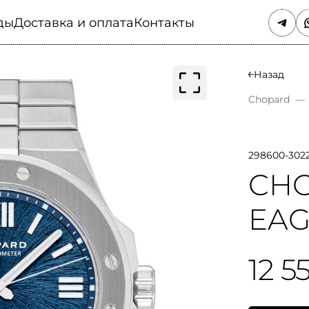
ды
Доставка и оплата
Контакты
Назад
Chopard
—
298600-302
CHO
EAG
12 5