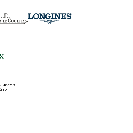
 часов
йти