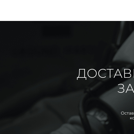
ДОСТАВ
ЗА
Остав
к