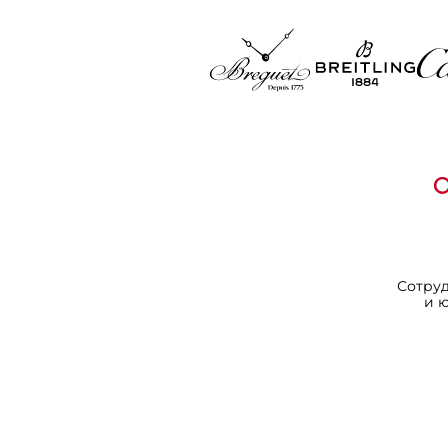
Сотру
и 