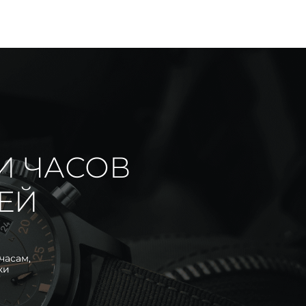
И ЧАСОВ
ИЕЙ
часам,
ки