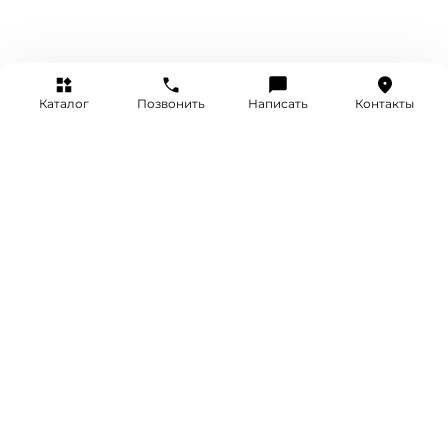
Каталог
Позвонить
Написать
Контакты
+7 (495) 514-25-25
INFO@SRETENKA.WATCH
МОСКВА, СРЕТЕНКА 4
Акции