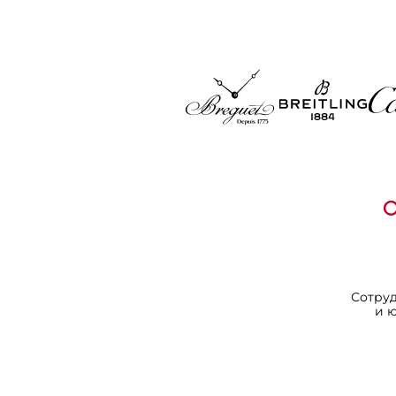
Сотру
и 