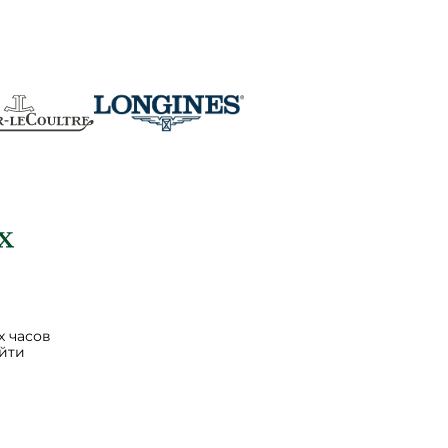
 часов
йти