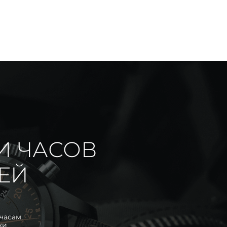
И ЧАСОВ
ИЕЙ
часам,
ки