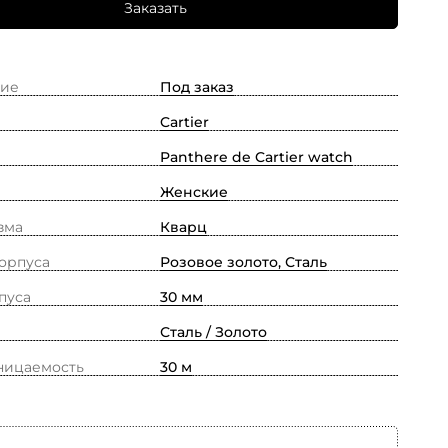
Заказать
ие
Под заказ
Cartier
Panthere de Cartier watch
Женские
зма
Кварц
орпуса
Розовое золото, Сталь
пуса
30 мм
Сталь / Золото
ницаемость
30 м