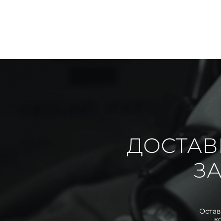
ДОСТАВ
ЗА
Остав
к