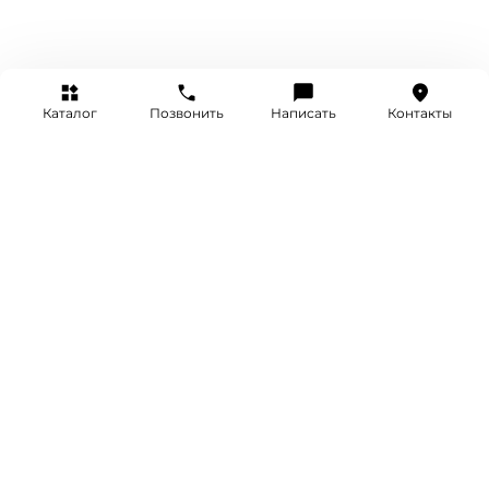
Каталог
Позвонить
Написать
Контакты
+7 (495) 514-25-25
INFO@SRETENKA.WATCH
МОСКВА, СРЕТЕНКА 4
Акции