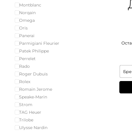
Montblanc
Norqain
Omega
Oris
Panerai
Оста
Parmigiani Fleurier
Patek Philippe
Perrelet
Rado
Бре
Roger Dubuis
Rolex
Romain Jerome
Speake-Marin
Strom
TAG Heuer
Trilobe
Ulysse Nardin