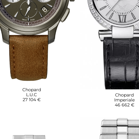
Chopard
L.U.C
Chopard
27 104 €
Imperiale
46 662 €