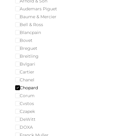
Arnold & Son
Audemars Piguet
Baume & Mercier
Bell & Ross
Blancpain
Bovet
Breguet
Breitling
Bvlgari
Cartier
Chanel
Chopard
Corum
Cvstos
Czapek
DeWitt
DOXA
Franck Muller