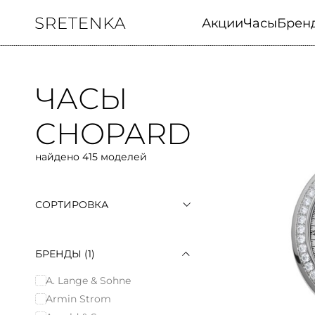
Акции
Часы
Брен
ЧАСЫ
CHOPARD
найдено 415 моделей
СОРТИРОВКА
По популярности
По возрастанию цены
По убыванию цены
БРЕНДЫ
(1)
A. Lange & Sohne
Armin Strom