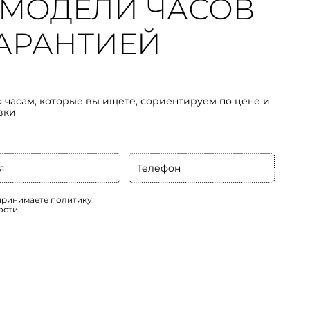
МОДЕЛИ ЧАСОВ
 ГАРАНТИЕЙ
о часам, которые вы ищете, сориентируем по цене и
вки
я
Телефон
 принимаете
политику
ости