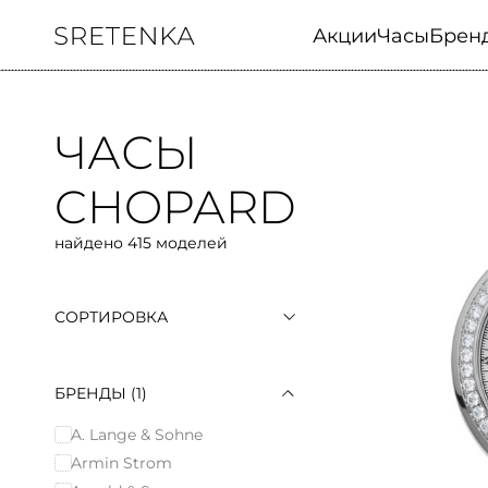
Акции
Часы
Брен
ЧАСЫ
CHOPARD
найдено 415 моделей
СОРТИРОВКА
По популярности
По возрастанию цены
По убыванию цены
БРЕНДЫ
(1)
A. Lange & Sohne
Armin Strom