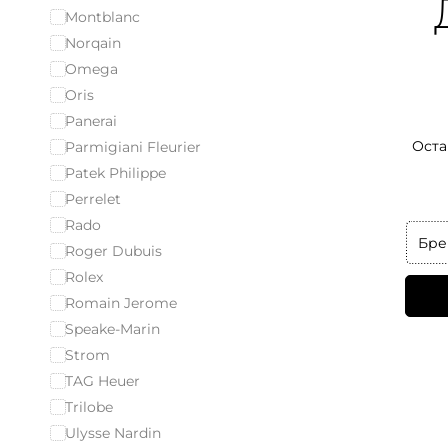
Montblanc
Norqain
Omega
Oris
Panerai
Оста
Parmigiani Fleurier
Patek Philippe
Perrelet
Rado
Бре
Roger Dubuis
Rolex
Romain Jerome
Speake-Marin
Strom
TAG Heuer
Trilobe
Ulysse Nardin