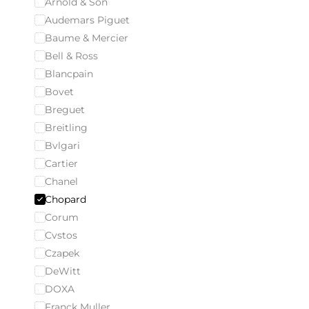
Arnold & Son
Audemars Piguet
Baume & Mercier
Bell & Ross
Blancpain
Bovet
Breguet
Breitling
Bvlgari
Cartier
Chanel
Chopard
Corum
Cvstos
Czapek
DeWitt
DOXA
Franck Muller