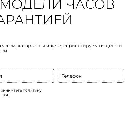
МОДЕЛИ ЧАСОВ
 ГАРАНТИЕЙ
о часам, которые вы ищете, сориентируем по цене и
вки
я
Телефон
 принимаете
политику
ости