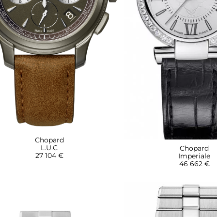
Chopard
L.U.C
Chopard
27 104 €
Imperiale
46 662 €