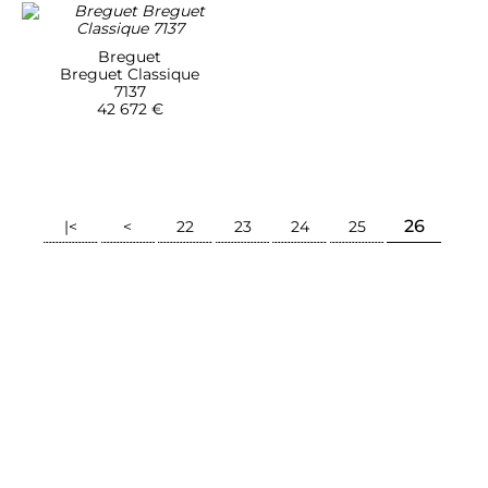
Breguet
Breguet Classique
7137
42 672 €
26
|<
<
22
23
24
25