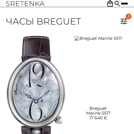
1
ЧАСЫ BREGUET
Breguet
Marine 5517
17 640 €