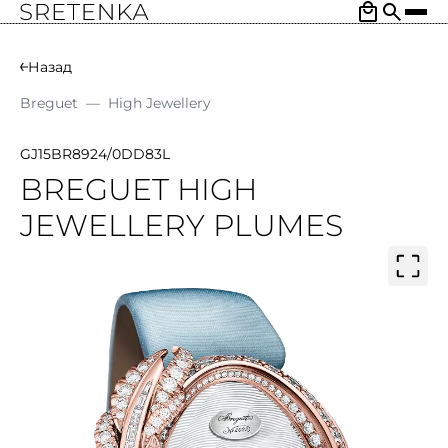
Назад
Breguet
—
High Jewellery
GJ15BR8924/0DD83L
BREGUET HIGH
JEWELLERY PLUMES