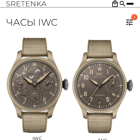
1
ЧАСЫ IWC
IWC