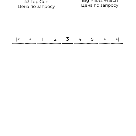
Big Pilots Watch
43 Top Gun
Цена по запросу
Цена по запросу
3
|<
<
1
2
4
5
>
>|