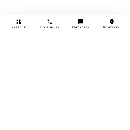
Каталог
Позвонить
Написать
Контакты
+7 (495) 514-25-25
INFO@SRETENKA.WATCH
МОСКВА, СРЕТЕНКА 4
Акции