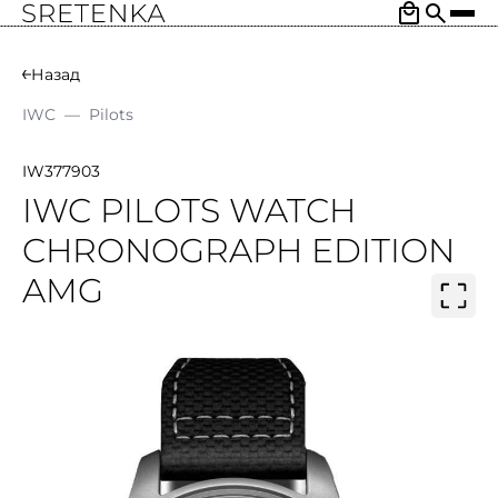
Назад
IWC
—
Pilots
IW377903
IWC PILOTS WATCH
CHRONOGRAPH EDITION
AMG