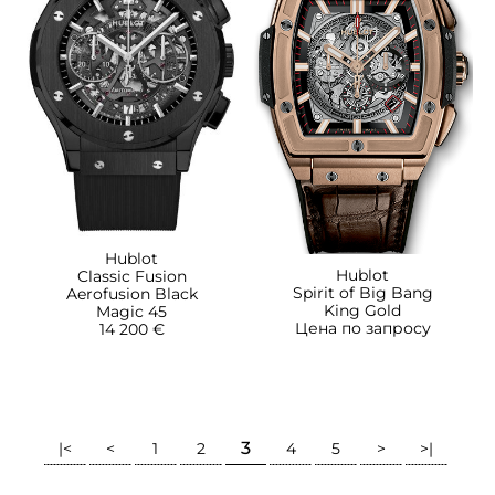
Hublot
Hublot
Classic Fusion
Spirit of Big Bang
Aerofusion Black
King Gold
Magic 45
Цена по запросу
14 200 €
3
|<
<
1
2
4
5
>
>|