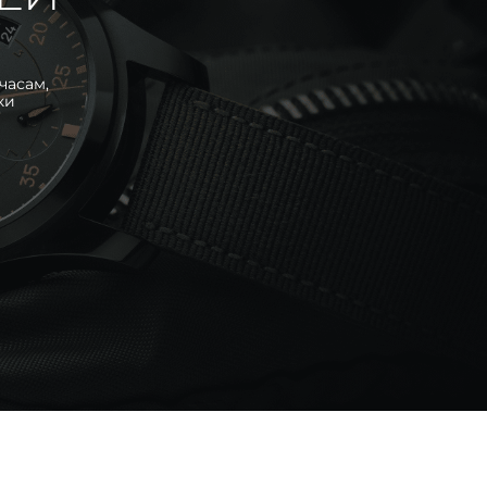
часам,
ки