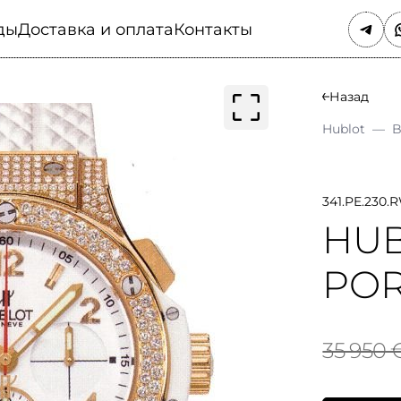
ды
Доставка и оплата
Контакты
Назад
Hublot
—
B
341.PE.230.R
HUB
POR
35 950 