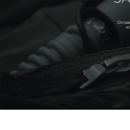
Остав
к