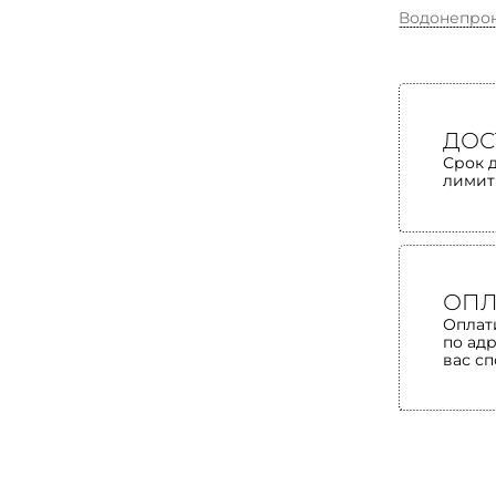
Водонепро
ДОС
Срок 
лимит
ОПЛ
Оплат
по ад
вас с