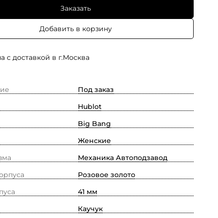
Заказать
Добавить в корзину
а с доставкой в г.Москва
ие
Под заказ
Hublot
Big Bang
Женские
зма
Механика Автоподзавод
орпуса
Розовое золото
пуса
41 мм
Каучук