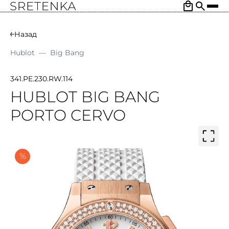
Назад
Hublot
—
Big Bang
341.PE.230.RW.114
HUBLOT BIG BANG
PORTO CERVO
%