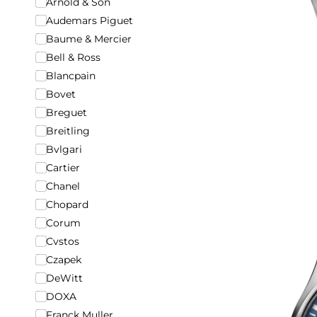
Arnold & Son
Audemars Piguet
Baume & Mercier
Bell & Ross
Blancpain
Bovet
Breguet
Breitling
Bvlgari
Cartier
Chanel
Chopard
Corum
Cvstos
Czapek
DeWitt
DOXA
Franck Muller