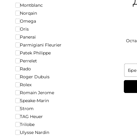
Montblanc
Norqain
Omega
Oris
Panerai
Оста
Parmigiani Fleurier
Patek Philippe
Perrelet
Rado
Бре
Roger Dubuis
Rolex
Romain Jerome
Speake-Marin
Strom
TAG Heuer
Trilobe
Ulysse Nardin