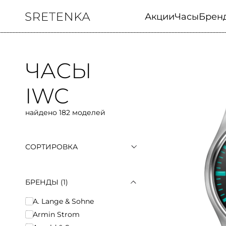
Акции
Часы
Брен
ЧАСЫ
IWC
найдено 182 моделей
СОРТИРОВКА
По популярности
По возрастанию цены
По убыванию цены
БРЕНДЫ
(1)
A. Lange & Sohne
Armin Strom