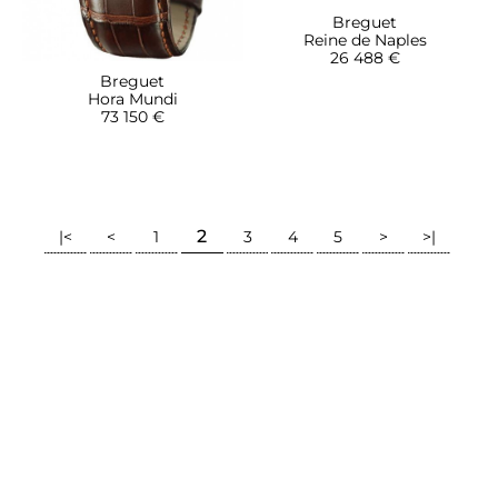
Breguet
Reine de Naples
26 488 €
Breguet
Hora Mundi
73 150 €
2
|<
<
1
3
4
5
>
>|