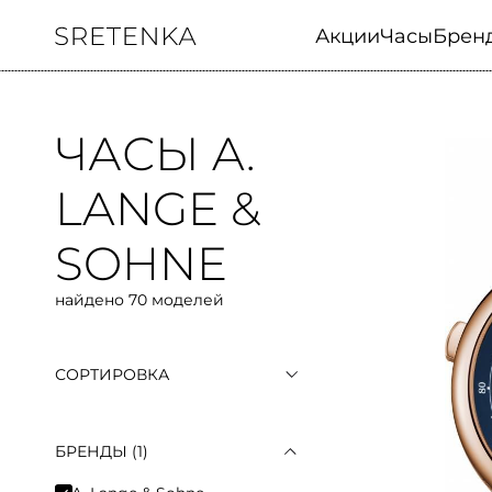
Акции
Часы
Брен
ЧАСЫ A.
LANGE &
SOHNE
найдено 70 моделей
СОРТИРОВКА
По популярности
По возрастанию цены
По убыванию цены
БРЕНДЫ
(1)