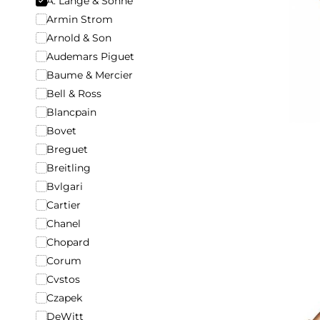
A. Lange & Sohne
Armin Strom
Arnold & Son
Audemars Piguet
Baume & Mercier
Bell & Ross
Blancpain
Bovet
Breguet
Breitling
Bvlgari
Cartier
Chanel
Chopard
Corum
Cvstos
Czapek
DeWitt