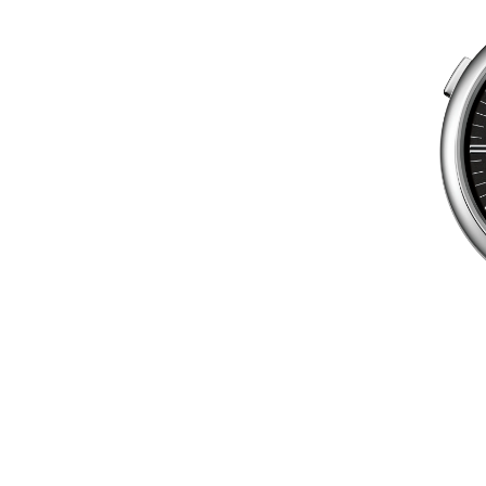
54,1
50,5
53
39,2
14,4
54
40,9
18,75
37,7
24,5
35,6
106
42.5
29.2
38.5
39 x 41.5
42.50 x 45
36.2
42,5 x 45
36.5 x 28.5
17,3
21х32
42,9
42.5 x 44.5
26х30,6
60
33.7
38.6
29 x 9
43.6
40 x 45
43 x 44
40.5
38 x 44
34.9
39.7
40 x 45
38 x 8
38 x 46
37.5
32 x 48
32 x 38.5
43.9
42.3
30.5
36,50 х 28,45
24.2 x 29.2
30.5 x 38.5
33.5
33 x 25
28.4 x 36.5
24.95 x 33
24.95 x 34
36,45 x 28,45
43,75 х 35,5
32.7 x 27.3
28 x 36
29 x 31.3
31х29
26 x 29
25.8
33 x 29
30 x 40
29х31
42 x 46
42.5 x 45
40 x 47,6
42.50 x 46
45 x 53
42,50 x 45
40 x 47
40 x 48
45 x 47
42,5 х 45
45 x 47
42.5 x 44.5
40 x 47,60
39 x 41,5
44.50 x 42.50
42,5 х 46
42.50 x 44.50
40 х 40
31 х 31
41,35х41,35
39.5
31х31
31х32
47.5
29.5
23 x 37
24 x 37
25.5
40 x 0
37.3
21,9х34
20,5
32.7
36.8
27.4
41.5
24.4
44.2
24,95 x 33
35 x 25
36.3
43 x 35
36.3 x 40
33 x 25.95
33 x 24.95
43.75 x 35.50
40.4 x 34
33 x 25
25 x 33
36,50 х 28,45
25 x 35