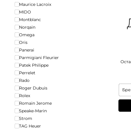
Maurice Lacroix
MIDO
Montblanc
Norqain
Omega
Oris
Panerai
Parmigiani Fleurier
Оста
Patek Philippe
Perrelet
Rado
Roger Dubuis
Бре
Rolex
Romain Jerome
Speake-Marin
Strom
TAG Heuer