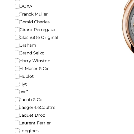
DOXA
Franck Muller
Gerald Charles
Girard-Perregaux
Glashutte Original
Graham
Grand Seiko
Harry Winston
H. Moser & Cie
Hublot
Hyt
IWC
Jacob & Co.
Jaeger-LeCoultre
Jaquet Droz
Laurent Ferrier
Longines