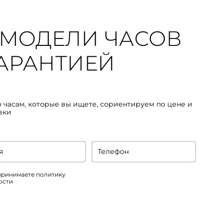
МОДЕЛИ ЧАСОВ
 ГАРАНТИЕЙ
о часам, которые вы ищете, сориентируем по цене и
вки
я
Телефон
 принимаете
политику
ости