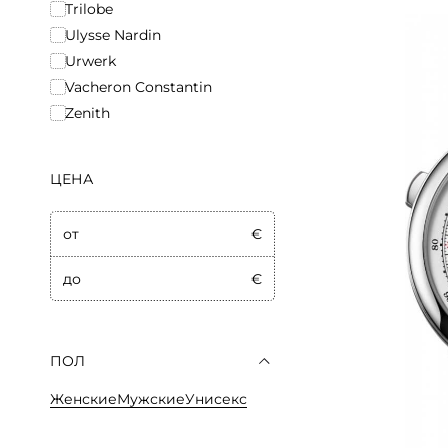
Trilobe
Ulysse Nardin
Urwerk
Vacheron Constantin
Zenith
ЦЕНА
от
€
до
€
ПОЛ
Женские
Мужские
Унисекс