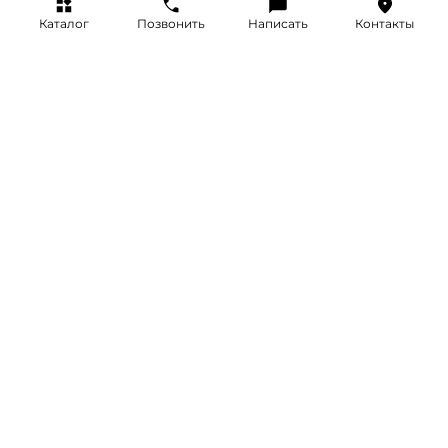
Каталог
Позвонить
Написать
Контакты
+7 (495) 514-25-25
INFO@SRETENKA.WATCH
МОСКВА, СРЕТЕНКА 4
Акции
Часы
Бренды