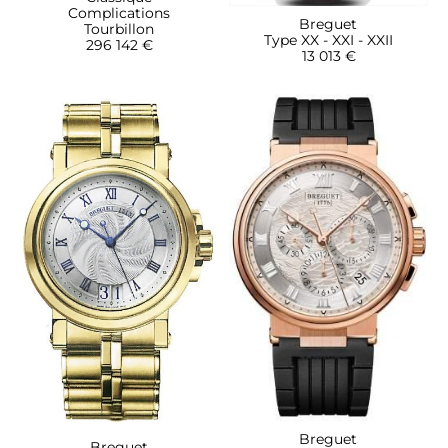
Complications
Breguet
Tourbillon
Type XX - XXI - XXII
296 142 €
13 013 €
Breguet
Breguet