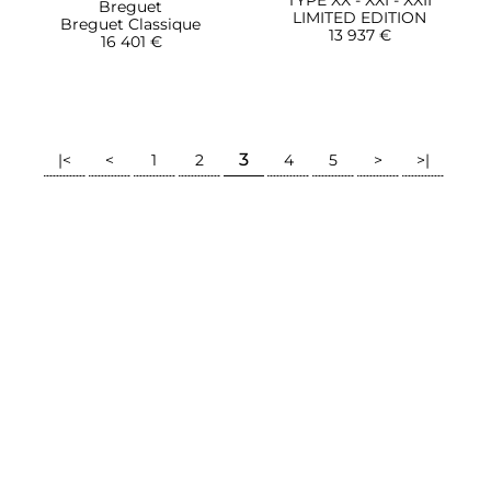
TYPE XX - XXI - XXII
Breguet
LIMITED EDITION
Breguet Classique
13 937 €
16 401 €
3
|<
<
1
2
4
5
>
>|