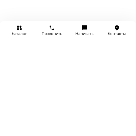
Каталог
Позвонить
Написать
Контакты
+7 (495) 514-25-25
INFO@SRETENKA.WATCH
МОСКВА, СРЕТЕНКА 4
Акции