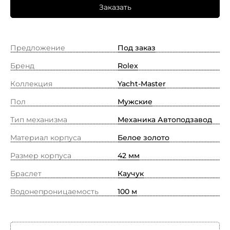
Заказать
Предложение
Под заказ
Бренд
Rolex
Коллекция
Yacht-Master
Пол
Мужские
Тип механизма
Механика Автоподзавод
Материал корпуса
Белое золото
Размер корпуса
42 мм
Браслет
Каучук
Водонепроницаемость
100 м