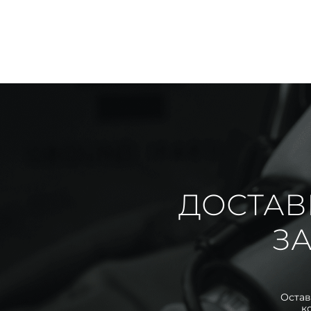
ДОСТАВ
ЗА
Остав
к