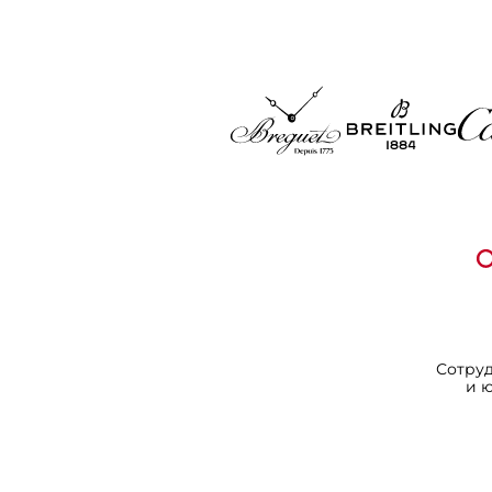
Сотру
и 