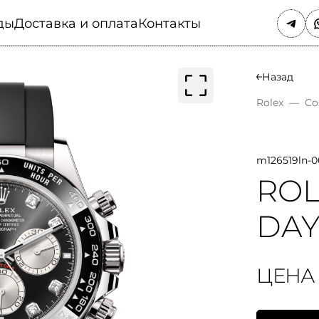
ды
Доставка и оплата
Контакты
Назад
Rolex
—
Co
m126519ln-
RO
DA
ЦЕНА