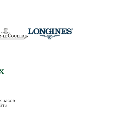
 часов
йти