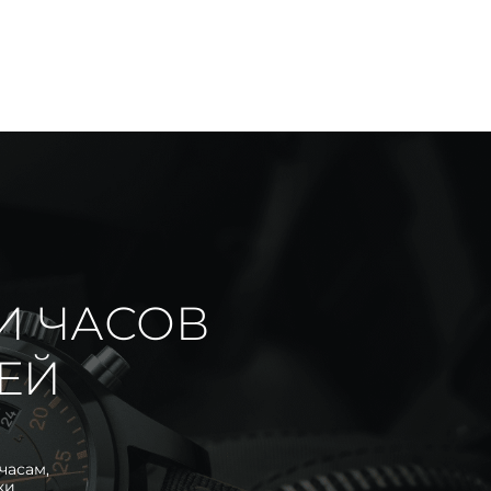
И ЧАСОВ
ИЕЙ
часам,
ки