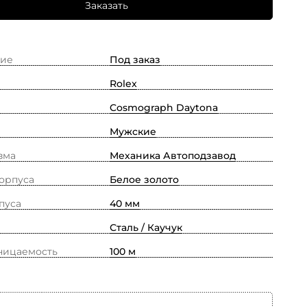
Заказать
ие
Под заказ
Rolex
Cosmograph Daytona
Мужские
зма
Механика Автоподзавод
орпуса
Белое золото
пуса
40 мм
Сталь / Каучук
ницаемость
100 м