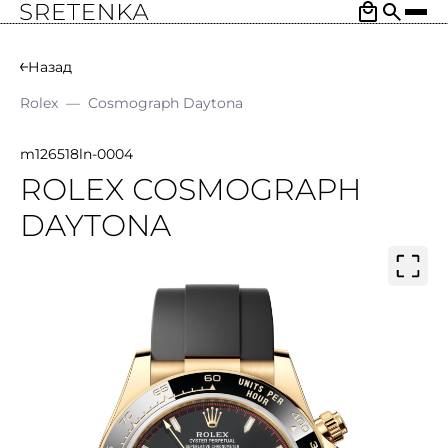
Назад
Rolex
—
Cosmograph Daytona
m126518ln-0004
ROLEX СOSMOGRAPH
DAYTONA