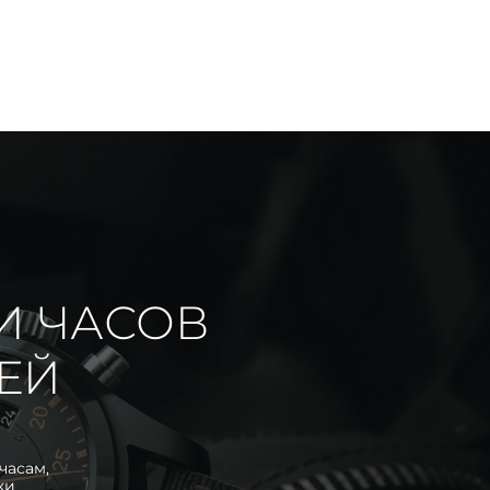
И ЧАСОВ
ИЕЙ
часам,
ки