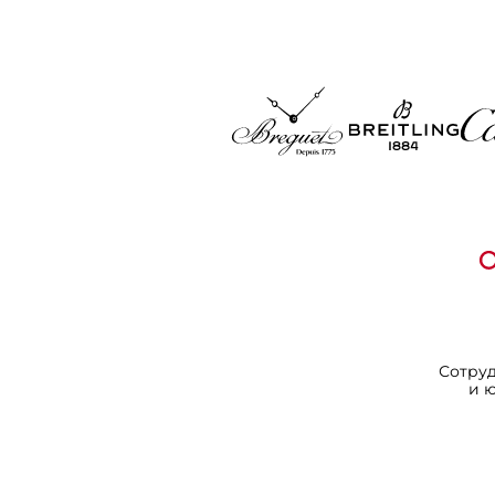
Сотру
и 