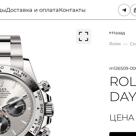
ды
Доставка и оплата
Контакты
Назад
Rolex
—
Co
m126509-00
RO
DA
ЦЕНА