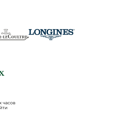
 часов
йти