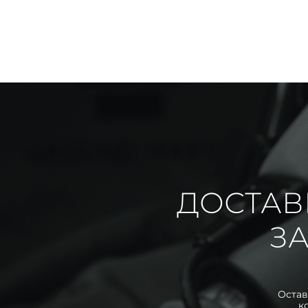
ДОСТАВ
ЗА
Остав
к