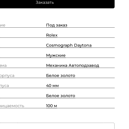
Заказать
ие
Под заказ
Rolex
Cosmograph Daytona
Мужские
зма
Механика Автоподзавод
орпуса
Белое золото
пуса
40 мм
Белое золото
ницаемость
100 м