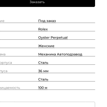
Заказать
ие
Под заказ
Rolex
Oyster Perpetual
Женские
зма
Механика Автоподзавод
орпуса
Сталь
пуса
36 мм
Сталь
ницаемость
100 м