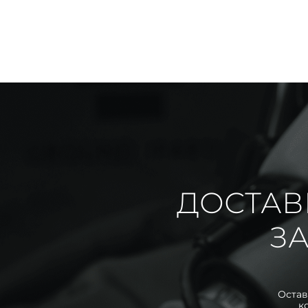
ДОСТАВ
ЗА
Остав
к