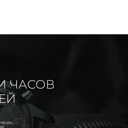
И ЧАСОВ
ИЕЙ
часам,
ки