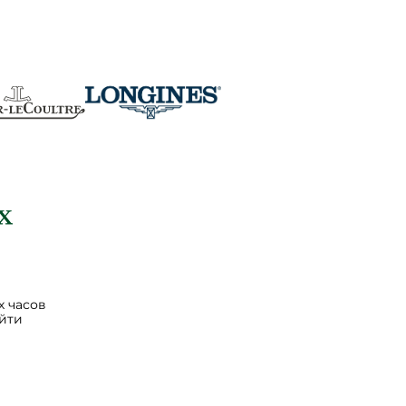
 часов
йти