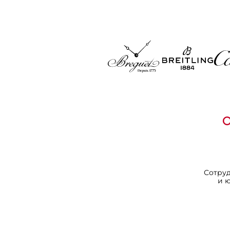
Сотру
и 