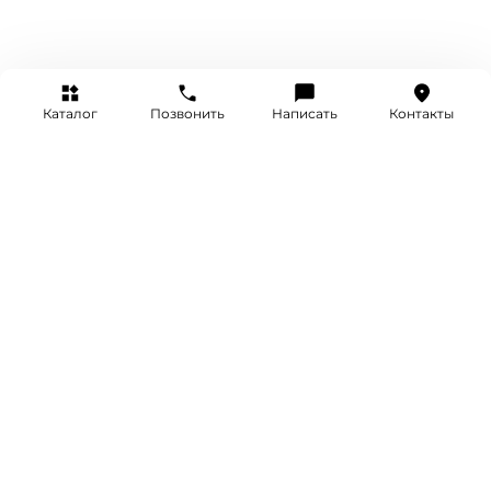
Каталог
Позвонить
Написать
Контакты
+7 (495) 514-25-25
INFO@SRETENKA.WATCH
МОСКВА, СРЕТЕНКА 4
Акции