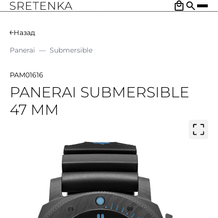
Назад
Panerai
—
Submersible
PAM01616
PANERAI SUBMERSIBLE
47 MM