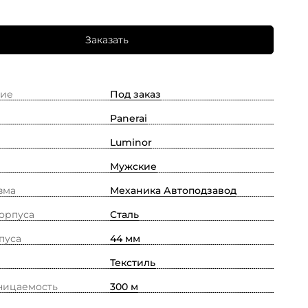
Заказать
ие
Под заказ
Panerai
Luminor
Мужские
зма
Механика Автоподзавод
орпуса
Сталь
пуса
44 мм
Текстиль
ницаемость
300 м