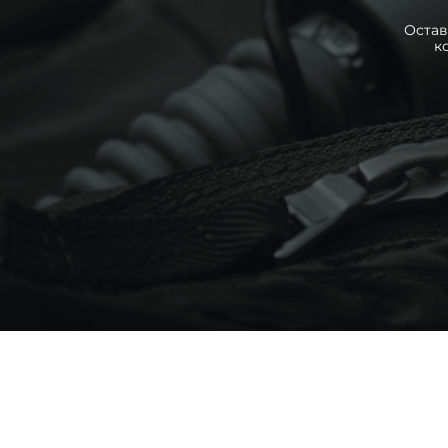
Остав
к