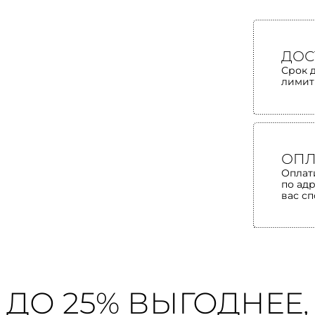
ДОС
Срок 
лимит
ОПЛ
Оплат
по ад
вас с
ДО 25% ВЫГОДНЕЕ,