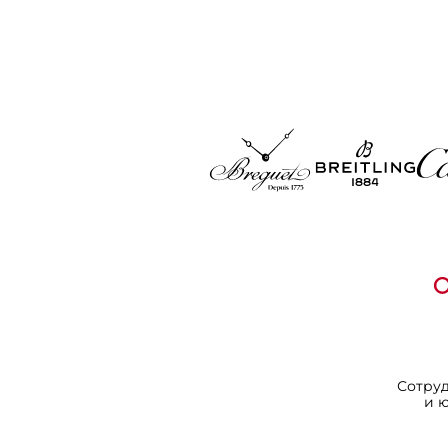
Сотру
и 