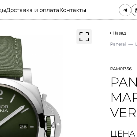
ды
Доставка и оплата
Контакты
Назад
Panerai
—
PAM01356
PAN
MAR
VE
ЦЕНА