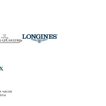
 часов
йти