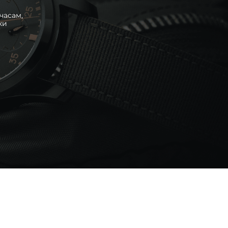
часам,
ки