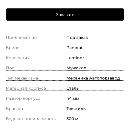
Заказать
Предложение
Под заказ
Бренд
Panerai
Коллекция
Luminor
Пол
Мужские
Тип механизма
Механика Автоподзавод
Материал корпуса
Сталь
Размер корпуса
44 мм
Браслет
Текстиль
Водонепроницаемость
300 м