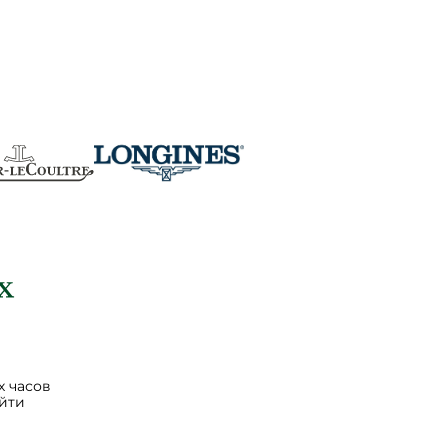
 часов
йти