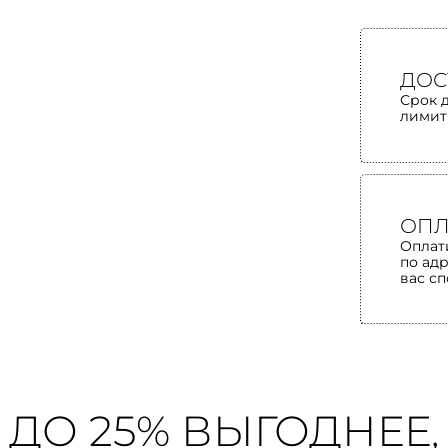
ДОС
Срок 
лимит
ОПЛ
Оплат
по ад
вас с
ДО 25% ВЫГОДНЕЕ,