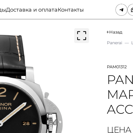
ды
Доставка и оплата
Контакты
Назад
Panerai
—
PAM01312
PAN
MAR
ACC
ЦЕНА