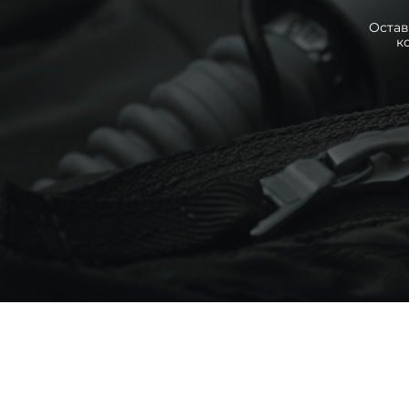
Остав
к