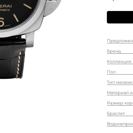
Предложен
Бренд
Коллекция
Пол
Тип механи
Материал к
Размер кор
Браслет
Водонепро