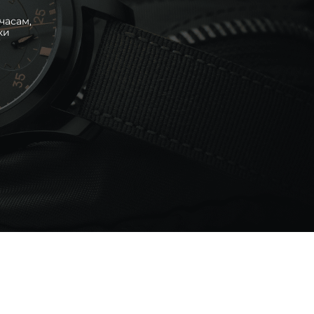
часам,
ки