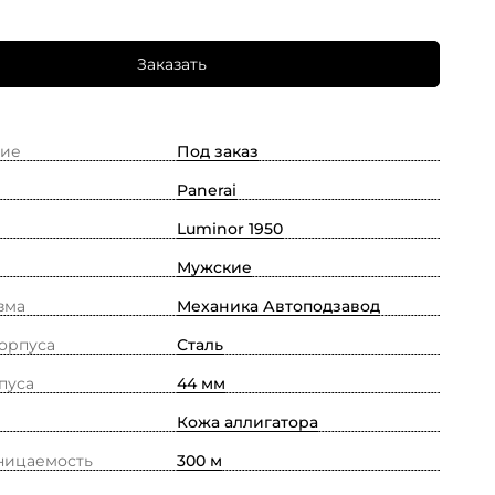
Заказать
ие
Под заказ
Panerai
Luminor 1950
Мужские
зма
Механика Автоподзавод
орпуса
Сталь
пуса
44 мм
Кожа аллигатора
ницаемость
300 м