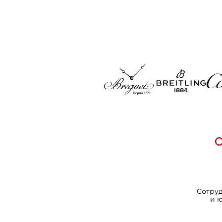
Сотру
и 