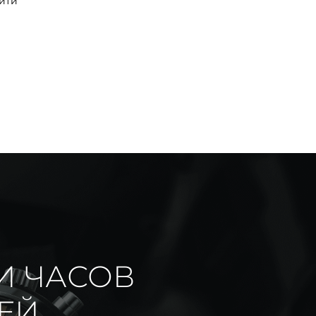
йти
И ЧАСОВ
ИЕЙ