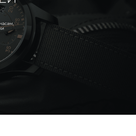
часам,
ки