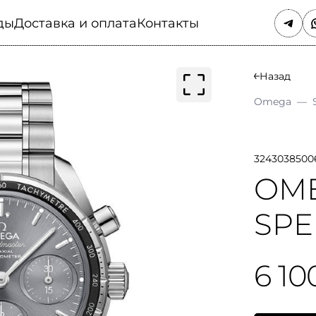
ды
Доставка и оплата
Контакты
Назад
Omega
—
3243038500
OM
SP
6 10