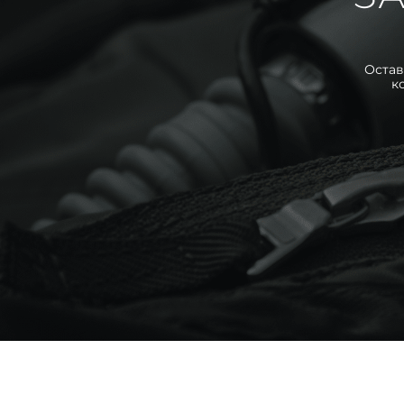
Остав
к