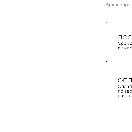
Водонепро
ДОС
Срок 
лимит
ОПЛ
Оплат
по ад
вас с