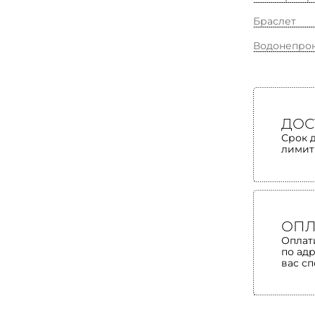
Браслет
Водонепро
ДОС
Срок 
лимит
ОПЛ
Оплат
по ад
вас с