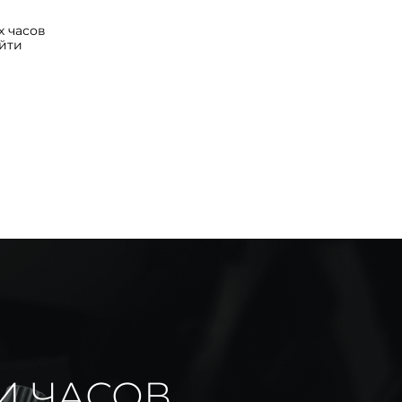
 часов
йти
И ЧАСОВ