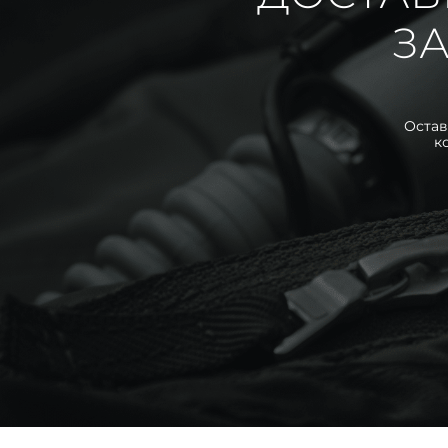
ЗА
Остав
к