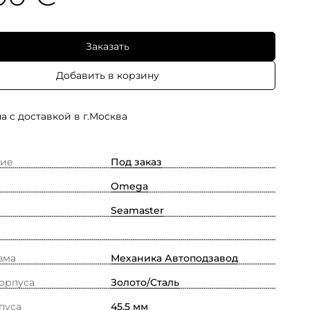
Заказать
Добавить в корзину
а с доставкой в г.Москва
ие
Под заказ
Omega
Seamaster
зма
Механика Автоподзавод
орпуса
Золото/Cталь
пуса
45.5 мм