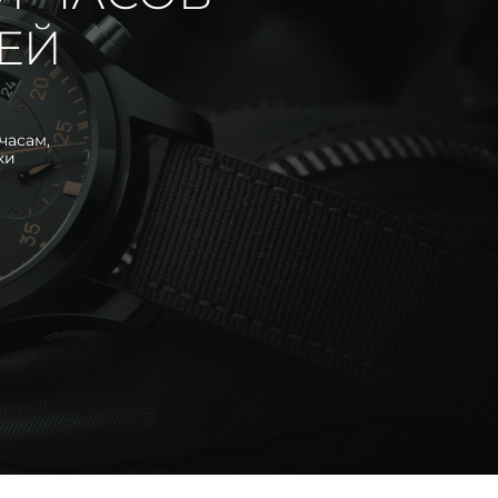
ИЕЙ
часам,
ки