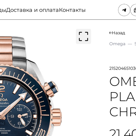
ды
Доставка и оплата
Контакты
Назад
Omega
—
21520465103
OME
PLA
CH
21 4