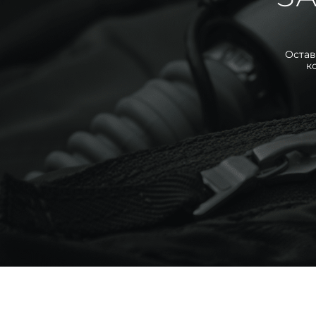
Остав
к