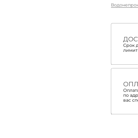
Водонепро
ДОС
Срок 
лимит
ОПЛ
Оплат
по ад
вас с