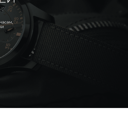
часам,
ки