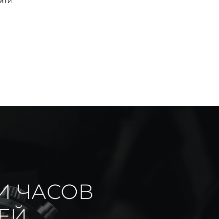
йти
И ЧАСОВ
ИЕЙ