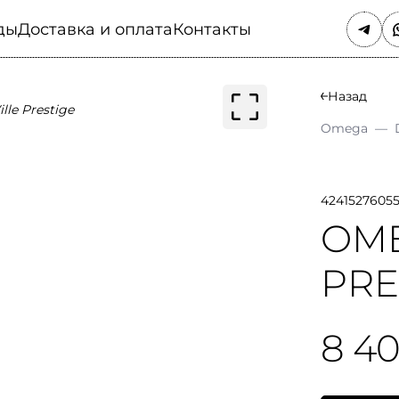
ды
Доставка и оплата
Контакты
Назад
Omega
—
4241527605
OME
PRE
8 4