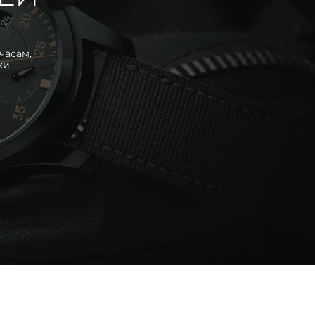
часам,
ки