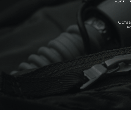
Остав
к