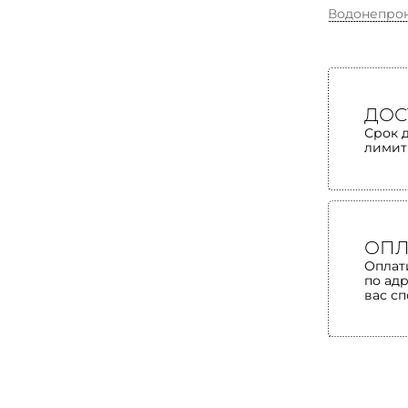
Водонепро
ДОС
Срок 
лимит
ОПЛ
Оплат
по ад
вас с