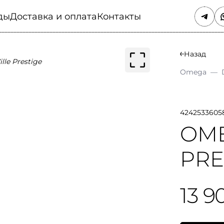
ды
Доставка и оплата
Контакты
Назад
Omega
—
4242533605
OME
PRE
13 9