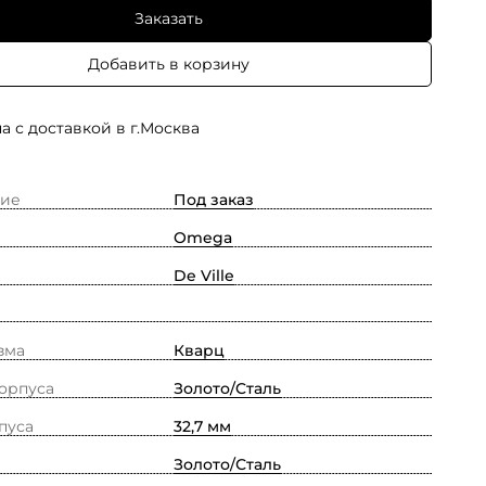
Заказать
Добавить в корзину
а с доставкой в г.Москва
ие
Под заказ
Omega
De Ville
зма
Кварц
орпуса
Золото/Cталь
пуса
32,7 мм
Золото/Сталь