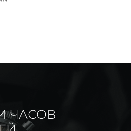
йти
И ЧАСОВ
ИЕЙ