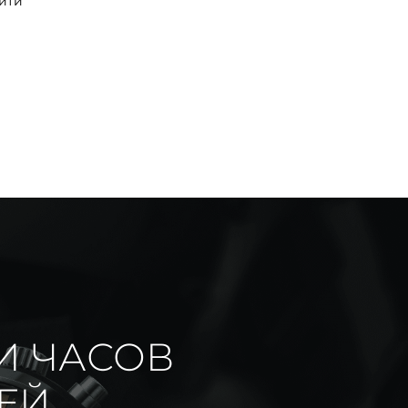
йти
И ЧАСОВ
ИЕЙ