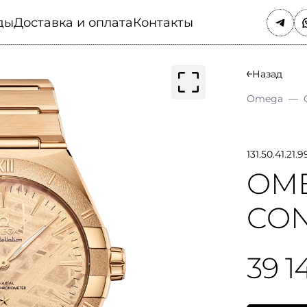
ды
Доставка и оплата
Контакты
Назад
Omega
—
131.50.41.21.9
OM
CON
39 1