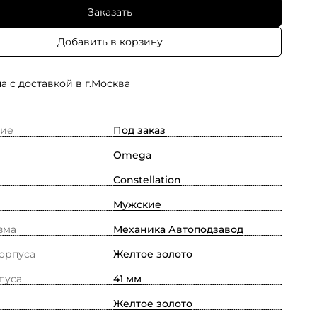
Заказать
Добавить в корзину
а с доставкой в г.Москва
ие
Под заказ
Omega
Constellation
Мужские
зма
Механика Автоподзавод
орпуса
Желтое золото
пуса
41 мм
Желтое золото