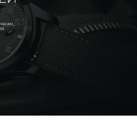
часам,
ки