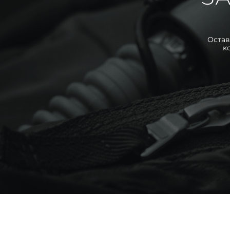
Остав
к