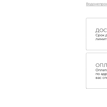
Водонепро
ДОС
Срок 
лимит
ОПЛ
Оплат
по ад
вас с