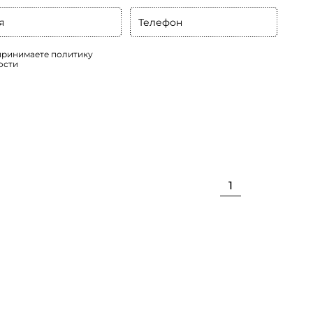
я
Телефон
 принимаете
политику
ости
1