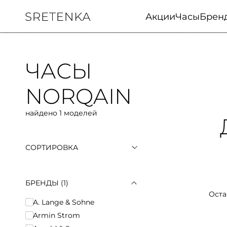
Акции
Часы
Брен
ЧАСЫ
NORQAIN
найдено 1 моделей
СОРТИРОВКА
По популярности
По возрастанию цены
По убыванию цены
БРЕНДЫ
(1)
Оста
A. Lange & Sohne
Armin Strom