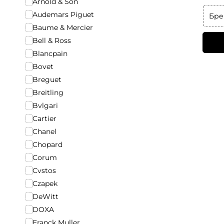
Arnold & Son
Audemars Piguet
Бре
Baume & Mercier
Bell & Ross
Blancpain
Bovet
Breguet
Breitling
Bvlgari
Cartier
Chanel
Chopard
Corum
Cvstos
Czapek
DeWitt
DOXA
Franck Muller