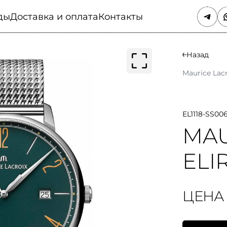
ды
Доставка и оплата
Контакты
Назад
Maurice Lac
EL1118-SS006
MAU
ELI
ЦЕНА