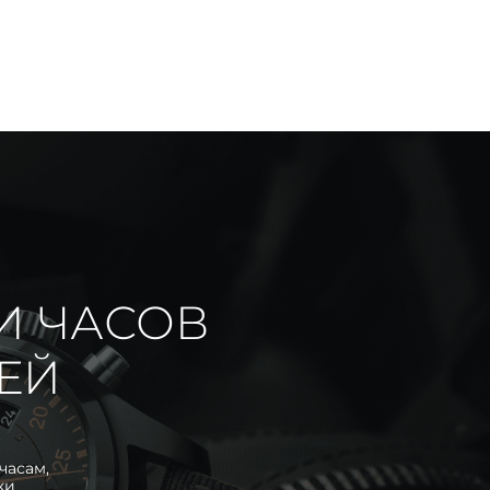
И ЧАСОВ
ИЕЙ
часам,
ки