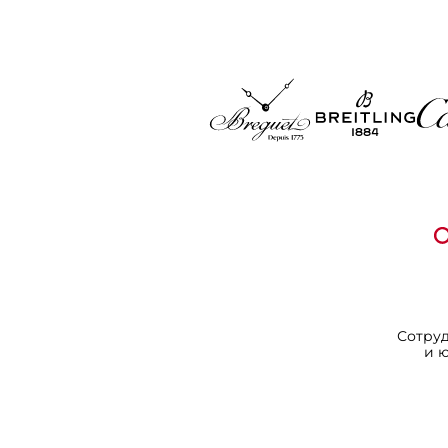
Сотру
и 