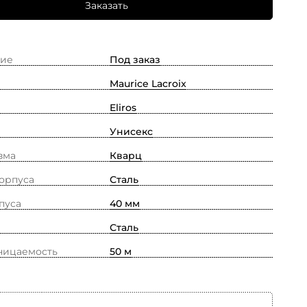
Заказать
ие
Под заказ
Maurice Lacroix
Eliros
Унисекс
зма
Кварц
орпуса
Сталь
пуса
40 мм
Сталь
ницаемость
50 м