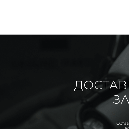
ДОСТАВ
ЗА
Остав
к