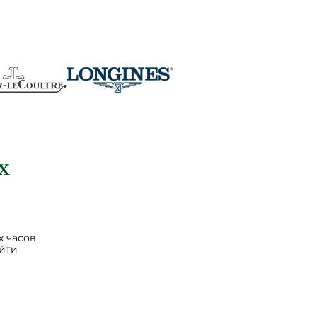
 часов
йти