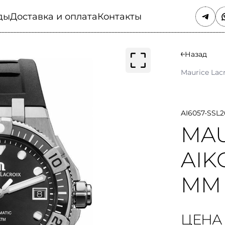
ды
Доставка и оплата
Контакты
Назад
Maurice Lac
AI6057-SSL2
MAU
AIK
MM
ЦЕНА