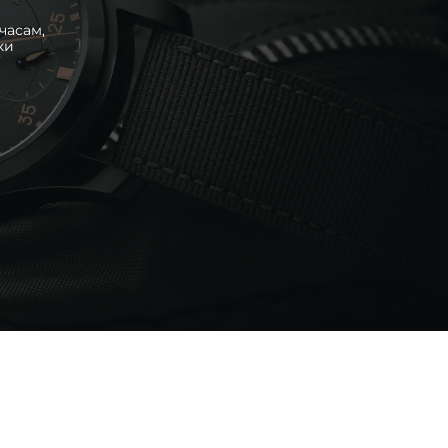
часам,
ки