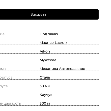
Заказать
ие
Под заказ
Maurice Lacroix
Aikon
Мужские
зма
Механика Автоподзавод
орпуса
Сталь
пуса
38 мм
Каучук
ницаемость
300 м