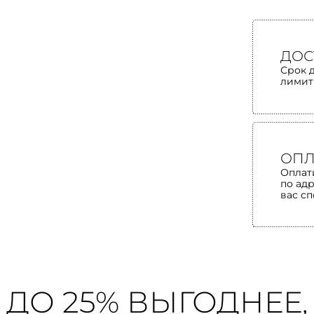
ДОС
Срок 
лимит
ОПЛ
Оплат
по ад
вас с
ДО 25% ВЫГОДНЕЕ,