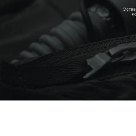
Остав
к