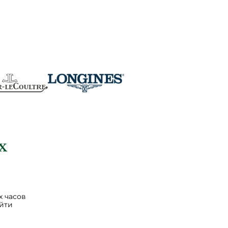
 часов
йти