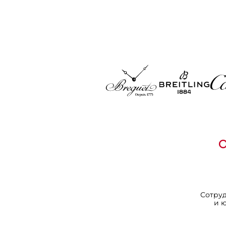
Сотру
и 