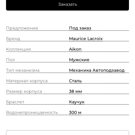
Заказать
Предложение
Под заказ
Бренд
Maurice Lacroix
Коллекция
Aikon
Пол
Мужские
Тип механизма
Механика Автоподзавод
Материал корпуса
Сталь
Размер корпуса
38 мм
Браслет
Каучук
Водонепроницаемость
300 м