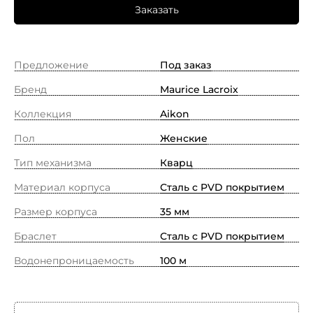
Заказать
Предложение
Под заказ
Бренд
Maurice Lacroix
Коллекция
Aikon
Пол
Женские
Тип механизма
Кварц
Материал корпуса
Сталь с PVD покрытием
Размер корпуса
35 мм
Браслет
Сталь с PVD покрытием
Водонепроницаемость
100 м