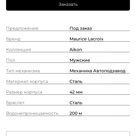
Заказать
Предложение
Под заказ
Бренд
Maurice Lacroix
Коллекция
Aikon
Пол
Мужские
Тип механизма
Механика Автоподзавод
Материал корпуса
Сталь
Размер корпуса
42 мм
Браслет
Сталь
Водонепроницаемость
200 м