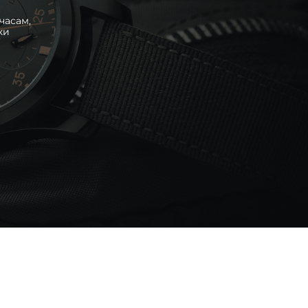
часам,
ки