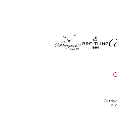
Сотру
и 