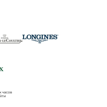
 часов
йти