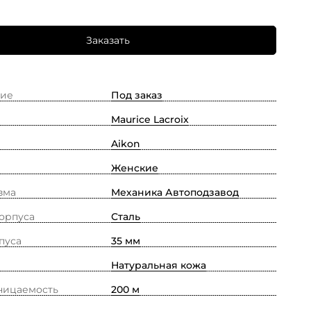
Заказать
ие
Под заказ
Maurice Lacroix
Aikon
Женские
зма
Механика Автоподзавод
орпуса
Сталь
пуса
35 мм
Натуральная кожа
ницаемость
200 м