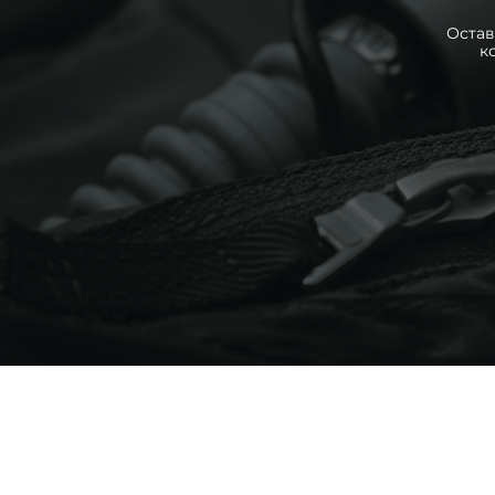
Остав
к