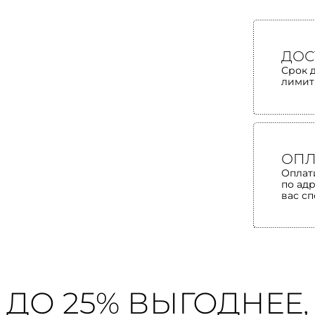
ДОС
Срок 
лимит
ОПЛ
Оплат
по ад
вас с
ДО 25% ВЫГОДНЕЕ,