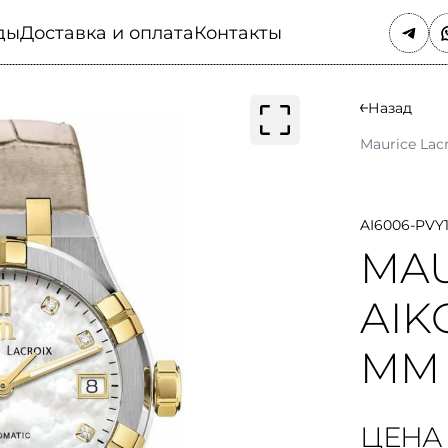
ды
Доставка и оплата
Контакты
Назад
Maurice Lac
AI6006-PVY11
MAU
AIK
MM
ЦЕНА