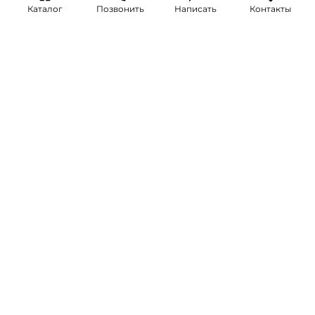
Каталог
Позвонить
Написать
Контакты
+7 (495) 514-25-25
INFO@SRETENKA.WATCH
МОСКВА, СРЕТЕНКА 4
Акции
Часы
Бренды