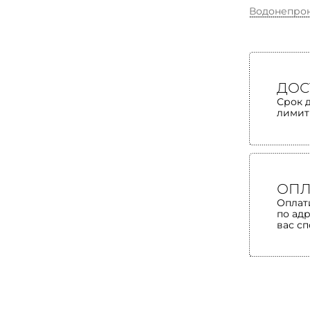
Водонепро
ДОС
Срок 
лимит
ОПЛ
Оплат
по ад
вас с