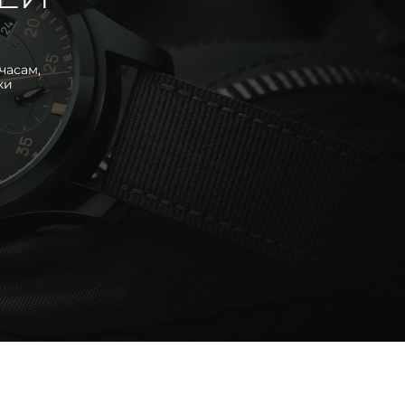
часам,
ки