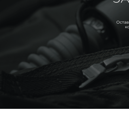
Остав
к