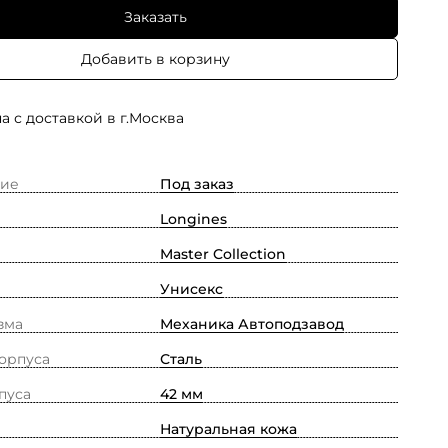
Заказать
Добавить в корзину
а с доставкой в г.Москва
ие
Под заказ
Longines
Master Collection
Унисекс
зма
Механика Автоподзавод
орпуса
Сталь
пуса
42 мм
Натуральная кожа