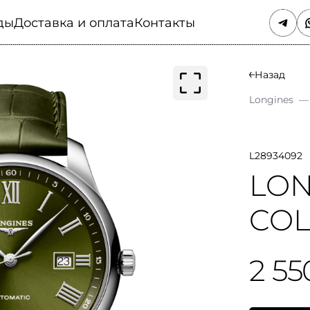
ды
Доставка и оплата
Контакты
Назад
Longines
—
L28934092
LON
COL
2 55