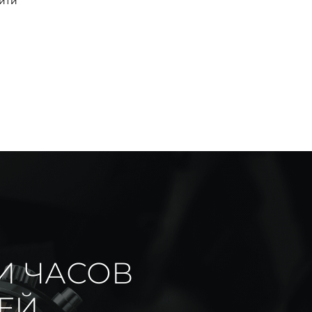
йти
И ЧАСОВ
ИЕЙ