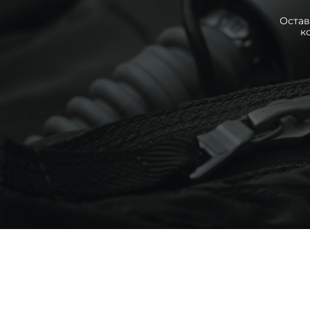
Остав
к