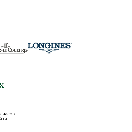
 часов
йти