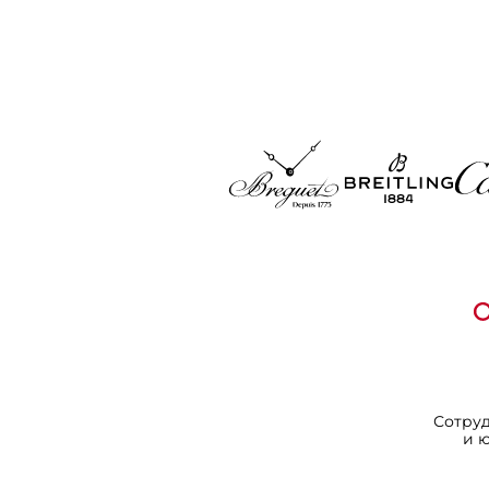
Сотру
и 