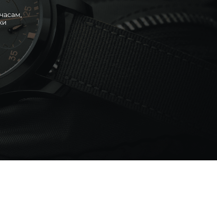
часам,
ки