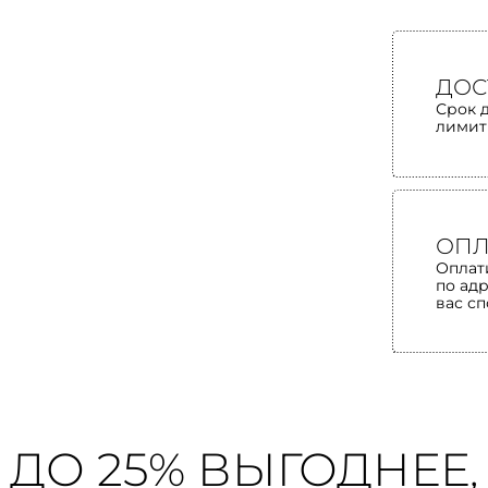
ДОС
Срок 
лимит
ОПЛ
Оплат
по ад
вас с
ДО 25% ВЫГОДНЕЕ,