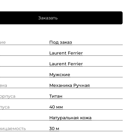
Заказать
ие
Под заказ
Laurent Ferrier
Laurent Ferrier
Мужские
зма
Механика Ручная
орпуса
Титан
пуса
40 мм
Натуральная кожа
ницаемость
30 м