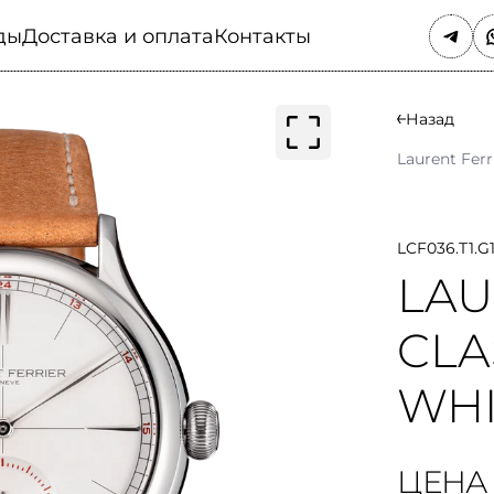
ды
Доставка и оплата
Контакты
Назад
Laurent Ferr
LCF036.T1.G
LAU
CLA
WHI
ЦЕНА